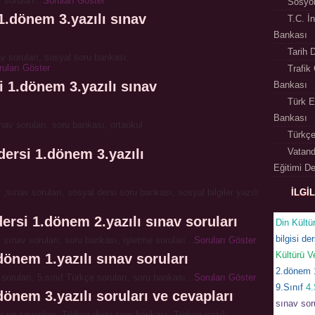
 soruları...
Soruları Göster
Sosyol
 1.dönem 3.yazılı sınav
T.C. İ
Bankası
Tarih 
av soruları, sosyal soru bankası,
ruları Göster
Trafik
i 1.dönem 3.yazılı sınav
Bankası
Türk E
Bankası
nav soruları, soru bankası, ortaokul
Türkçe
 dersi 1.dönem 3.yazılı
Vatand
Eğitimi D
 ,sınav soruları, sosyal dersi soru bankası, sosyal bilgiler yazılı
İLGİ
 dersi 1.dönem 2.yazılı sınav soruları
Din Kültü
bilgisi der
, sınav soruları, soru bankası, işletme soruları...
Soruları Göster
Kültürü V
dönem 1.yazılı sınav soruları
2.dönem 1
soruları, 5.sınıf Türkçe soruları, soru bankası...
Soruları Göster
9.Sınıf
4.
dönem 3.yazılı soruları ve cevapları
sınav sor
ar ve cevapları, Türkçe dersi soru bankası, Türkçe yazılı