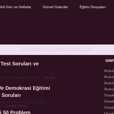
lirli Gün ve Haftalar
Görsel Galeriler
Eğitim Dosyaları
EN SON EKLENEN SORULAR
SINI
 Test Soruları ve
İlkoku
İlkoku
 sorular, ortaokul soru arşivi...
Soruları
İlkoku
 Ve Demokrasi Eğitimi
İlkoku
 Soruları
Ortaok
Ortaok
Dersi, 2.Dönem 1.Yazılı, Sınav
i...
Soruları Göster
Ortaok
si 50 Problem
Ortaok