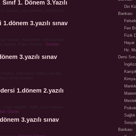
. Sınıf 1. Dönem 3.Yazılı
Din Kü
ılı soruları, soru bankası, indirmesiz
Bankası
Felsef
i 1.dönem 3.yazılı sınav
Fen Bi
Fizik 
ınav soruları, matematik soru bankası,
Hayat 
siz sorular, Ergün Gümüş...
Soruları
Hz. Mu
.dönem 3.yazılı sınav
Dersi Sor
İngili
Karışı
soruları, indirmesiz Türkçe soruları,
rkçe sınav soruları
Kimya 
Mantık
i dersi 1.dönem 2.yazılı
Matema
Meslek
, sınav soruları, trafik yazılı soruları,
Psikol
ları Göster
Sağlık
.dönem 3.yazılı sınav
Sosyal
Bankası