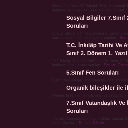
Matematik Dersi 50 Soruluk Test, Matematik 
bankası, soru bankası, test soruları, 3.Sınıf...
Sosyal Bilgiler 7.Sını
Soruları
Sosyal Bilgiler 7.Sınıf 2.Dönem 1. Sınav Sor
soru bankası, indirmesiz yazılı soruları...
Soru
T.C. İnkılâp Tarihi Ve 
Sınıf 2. Dönem 1. Yazıl
T.C. İnkılâp Tarihi Ve Atatürkçülük Dersi, 8. S
bankası, yazılı sınav soruları...
Soruları Göste
5.Sınıf Fen Soruları
5.sınıf fen soruları, soru bankası, test soruları
Organik bileşikler ile i
Organik bileşikler ile ilgili, soru ve cevaplar, 
7.Sınıf Vatandaşlık Ve 
Soruları
7.Sınıf, Vatandaşlık , İnsan Hakları Eğitimi, 
Yazılı Soruları...
Soruları Göster