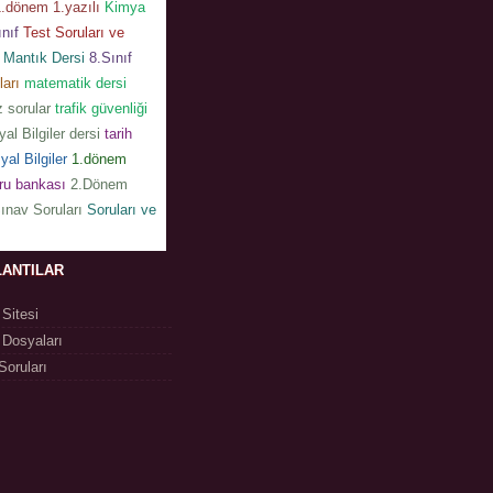
1.dönem 1.yazılı
Kimya
ınıf
Test Soruları ve
Mantık Dersi
8.Sınıf
ları
matematik dersi
z sorular
trafik güvenliği
al Bilgiler dersi
tarih
yal Bilgiler
1.dönem
oru bankası
2.Dönem
Sınav Soruları
Soruları ve
ANTILAR
 Sitesi
 Dosyaları
Soruları