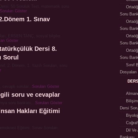
Dersi, 50 Soruluk Test, matematik soru
Ortaöğr
Soruları Göster
Soru Ban
f 2.Dönem 1. Sınav
Ortaöğr
Soru Ban
uları, ERSEN TANÇ, sosyal bilgiler
Ortaöğr
ları Göster
Soru Ban
Atatürkçülük Dersi 8.
Ortaöğr
ı Sorul
Soru Ban
Sınıf 
ınıf, 2. Dönem, 1. Yazılı Soruları, soru
r
Dosyaları
DER
, cevaplı sorular...
Soruları Göster
lgili soru ve cevaplar
Almanc
Bilişim
kimya soru bankası...
Soruları Göster
Dersi Sor
İnsan Hakları Eğitimi
Biyolo
Coğraf
Demokrasi Eğitimi, Sınav Soruları,
Dil Ve
Bankası