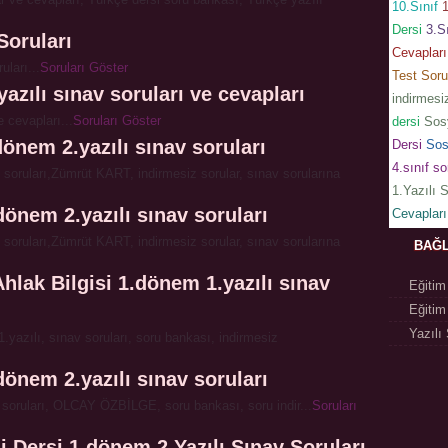
10.Sınıf
Dersi
3.S
Soruları
Cevapları
uları...
Soruları Göster
Test Soru
azılı sınav soruları ve cevapları
indirmesi
e cevapları...
Soruları Göster
dersi
Sosy
dönem 2.yazılı sınav soruları
Dersi
Sos
4.sınıf s
v soruları,Zümrüt KART, indirmesiz sorular, sınav sorularına
1.Yazılı 
dönem 2.yazılı sınav soruları
Cevapları
v soruları,Zümrüt KART, indirmesiz sorular, sınav sorularına
BAĞL
Ahlak Bilgisi 1.dönem 1.yazılı sınav
Eğitim
Eğitim
Yazılı 
1.yazılı, sınav soruları, soru bankası, indirmesiz
dönem 2.yazılı sınav soruları
v soruları, OLCAY ÖZBİLGE, soru bankası, soru indir...
Soruları
i Dersi 1.dönem 2.Yazılı Sınav Soruları