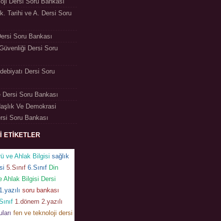
oji Dersi Soru Bankası
nk. Tarihi ve A. Dersi Soru
Dersi Soru Bankası
 Güvenliği Dersi Soru
debiyatı Dersi Soru
 Dersi Soru Bankası
aşlık Ve Demokrasi
ersi Soru Bankası
Lİ ETİKETLER
rü ve Ahlak Bilgisi
sağlık
si
5.Sınıf
6.Sınıf
Din
e Ahlak Bilgisi Dersi
.yazılı
soru bankası
Sınıf
1.dönem 2.yazılı
uları
fen ve teknoloji dersi