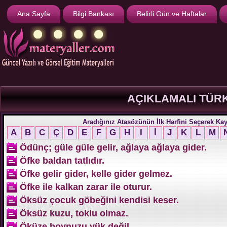
Ana Sayfa
Bilgi Bankası
Belirli Gün ve Haftalar
AÇIKLAMALI TÜR
Aradığınız Atasözünün İlk Harfini Seçerek Kayı
A
B
C
Ç
D
E
F
G
H
I
İ
J
K
L
M
Ödünç; güle güle gelir, ağlaya ağlaya gider.
Öfke baldan tatlıdır.
Öfke gelir gider, kelle gider gelmez.
Öfke ile kalkan zarar ile oturur.
Öksüz çocuk göbeğini kendisi keser.
Öksüz kuzu, toklu olmaz.
Öküze boynuzu yük değil.