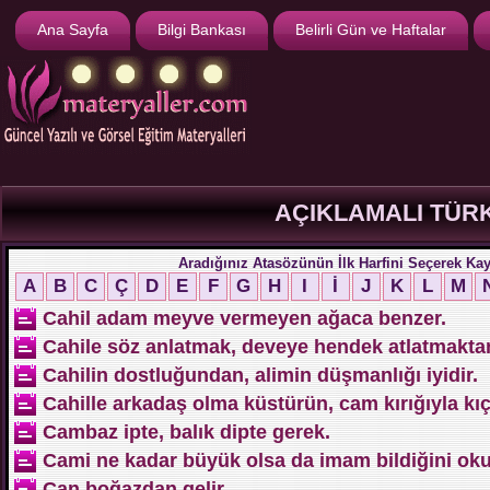
Ana Sayfa
Bilgi Bankası
Belirli Gün ve Haftalar
AÇIKLAMALI TÜR
Aradığınız Atasözünün İlk Harfini Seçerek Kayı
A
B
C
Ç
D
E
F
G
H
I
İ
J
K
L
M
Cahil adam meyve vermeyen ağaca benzer.
Cahile söz anlatmak, deveye hendek atlatmakta
Cahilin dostluğundan, alimin düşmanlığı iyidir.
Cahille arkadaş olma küstürün, cam kırığıyla kıçı
Cambaz ipte, balık dipte gerek.
Cami ne kadar büyük olsa da imam bildiğini oku
Can boğazdan gelir.