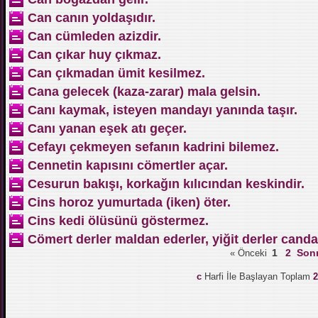
Can canın yoldaşıdır.
Can cümleden azizdir.
Can çıkar huy çıkmaz.
Can çıkmadan ümit kesilmez.
Cana gelecek (kaza-zarar) mala gelsin.
Canı kaymak, isteyen mandayı yanında taşır.
Canı yanan eşek atı geçer.
Cefayı çekmeyen sefanın kadrini bilemez.
Cennetin kapısını cömertler açar.
Cesurun bakışı, korkağın kılıcından keskindir.
Cins horoz yumurtada (iken) öter.
Cins kedi ölüsünü göstermez.
Cömert derler maldan ederler, yiğit derler canda
1
2
Sonr
« Önceki
c
Harfi İle Başlayan Toplam